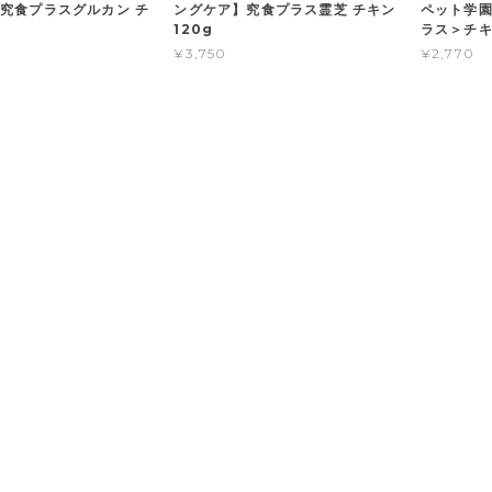
究食プラスグルカン チ
ングケア】究食プラス霊芝 チキン
ペット学園
120g
ラス＞チキ
¥3,750
¥2,770