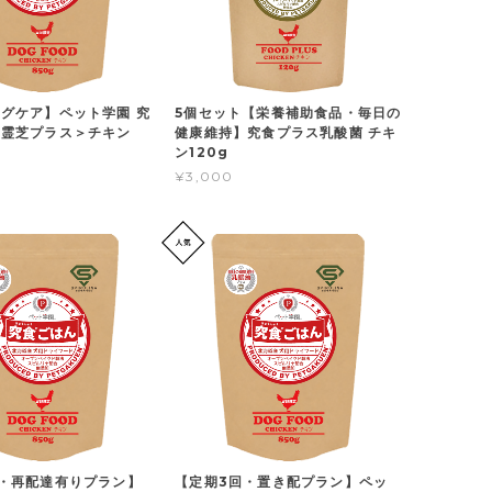
グケア】ペット学園 究
5個セット【栄養補助食品・毎日の
＜霊芝プラス＞チキン
健康維持】究食プラス乳酸菌 チキ
ン120g
¥3,000
・再配達有りプラン】
【定期3回・置き配プラン】ペッ