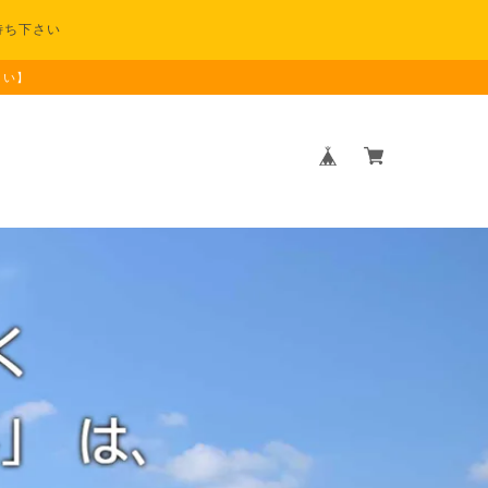
待ち下さい
さい】