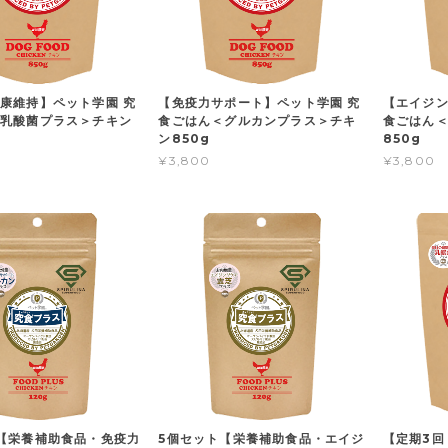
康維持】ペット学園 究
【免疫力サポート】ペット学園 究
【エイジン
乳酸菌プラス＞チキン
食ごはん＜グルカンプラス＞チキ
食ごはん
ン850g
850g
¥3,800
¥3,800
【栄養補助食品・免疫力
5個セット【栄養補助食品・エイジ
【定期3回