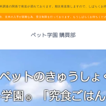
米調達の関係で発送が遅れております。順次発送致しますので、しばらくお
在、玄米の入手が困難な為、受注制限を行っております。もうしばらくお待ちくだ