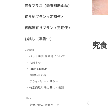
究食プラス（栄養補助食品）
置き配プラン＜定期便＞
再配達有りプラン＜定期便＞
お試し（準備中）
究食
GUIDE
ペット学園 購買部について
お知らせ
MEMBERSHIP
お問い合わせ
プライバシーポリシー
ド「究食ごはん」
特定商取引法に基づく表記
食となる、国産無添加のドライドッグフードです。素
LINK
すオーブンベイクド製法で、それぞれの悩みに合わせ
プラスしています。
究食ごはん 紹介ページ