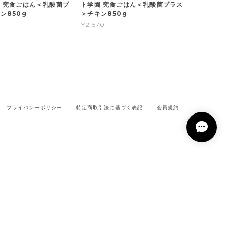
 究食ごはん＜乳酸菌プ
ト学園 究食ごはん＜乳酸菌プラス
ン850g
＞チキン850g
¥2,570
プライバシーポリシー
特定商取引法に基づく表記
会員規約