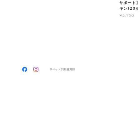
サポート】
キン120g
¥3,750
©ペット学園 購買部